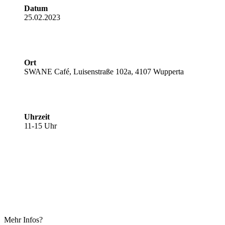
Datum
25.02.2023
Ort
SWANE Café, Luisenstraße 102a, 4107 Wupperta
Uhrzeit
11-15 Uhr
M
e
h
r
I
n
f
o
s
?