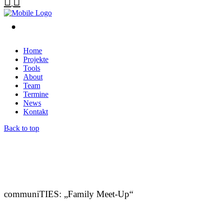
Home
Projekte
Tools
About
Team
Termine
News
Kontakt
Back to top
communiTIES: „Family Meet-Up“