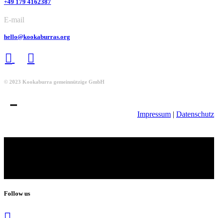
+49 179 4162387
E-mail
hello@kookaburras.org
© 2023 Kookaburra gemeinnützige GmbH
Impressum
|
Datenschutz
Follow us