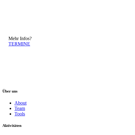
M
e
h
r
I
n
f
o
s
?
TERMINE
Über uns
About
Team
Tools
Aktivitäten