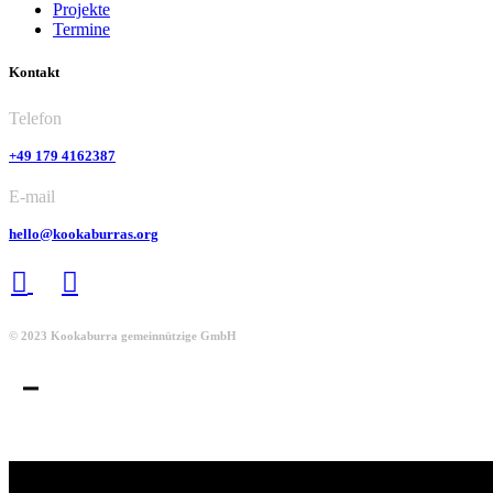
Projekte
Termine
Kontakt
Telefon
+49 179 4162387
E-mail
hello@kookaburras.org
© 2023 Kookaburra gemeinnützige GmbH