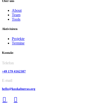
Über uns
About
Team
Tools
Aktivitäten
Projekte
Termine
Kontakt
Telefon
+49 179 4162387
E-mail
hello@kookaburras.org