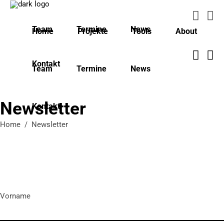
Team
Termine
News
Home
Projekte
Tools
About
Kontakt
Team
Termine
News
Newsletter
Kontakt
Home
/
Newsletter
Vorname